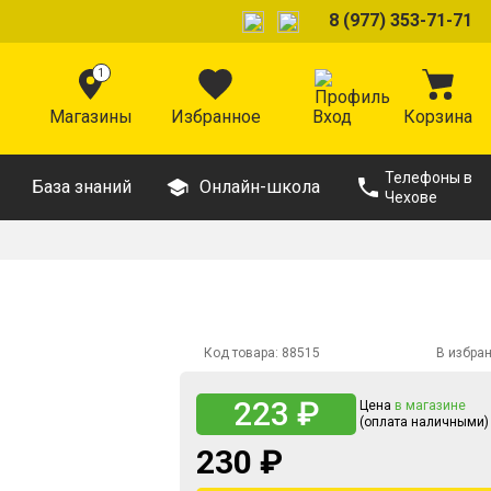
8 (977) 353-71-71
1
Магазины
Избранное
Вход
Корзина
Телефоны в
База знаний
Онлайн-школа
Чехове
Код товара:
88515
В избра
223 ₽
Цена
в магазине
(оплата наличными)
230 ₽