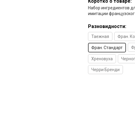
Коротко о товаре:
Набор ингредиентов д
имитации французског
Разновидности:
Таежная
Фран. К
Ф
Фран. Стандарт
Хреновуха
Черно
Черри Бренди