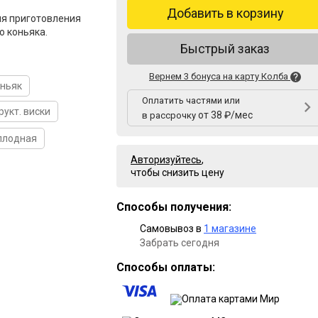
Добавить в корзину
ля приготовления
о коньяка.
Быстрый заказ
Вернем 3 бонуса на карту Колба
оньяк
Оплатить частями или
рукт. виски
от 38 ₽/мес
в рассрочку
плодная
Авторизуйтесь
,
чтобы снизить цену
Способы получения:
Самовывоз в
1 магазине
Забрать сегодня
Способы оплаты: