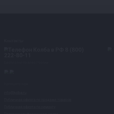
Контакты
8 (800)
222-80-11
Бесплатно по всей России
Напишите нам
info@kolba.ru
Публичная оферта по продаже товаров
Публичная оферта по ремонту