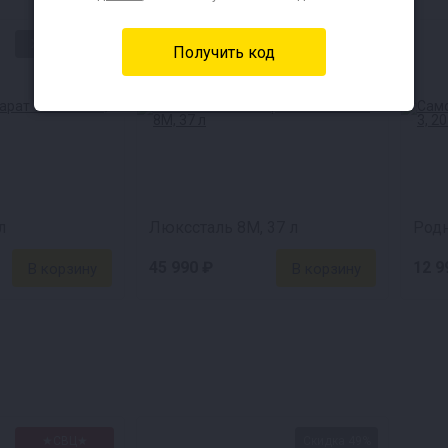
Хит продаж
Хит продаж
л
Люкссталь 8М, 37 л
Родн
45 990 ₽
12 9
★СВЦ★
Скидка 49%