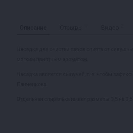
1
2
Описание
Отзывы
Видео
Насадка для очистки паров спирта от сивушн
мягким приятным ароматом.
Реклама
Насадка является сыпучей, т. е. чтобы зафикс
Панченкова.
Отдельная спиралька имеет размеры 3,5 на 3,5