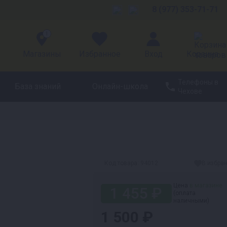
8 (977) 353-71-71
1
Магазины
Избранное
Вход
Корзина
Телефоны в
База знаний
Онлайн-школа
Чехове
Код товара:
94012
В избра
Цена
в магазине
1 455 ₽
(оплата
наличными)
1 500 ₽