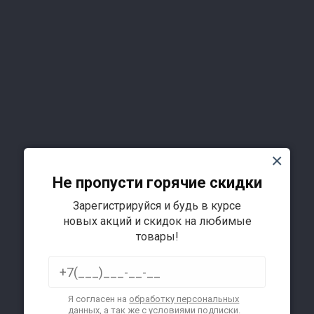
Не пропусти горячие скидки
Зарегистрируйся и будь в курсе
Подробнее
новых акций и скидок на любимые
товары!
Я согласен на
обработку персональных
данных
, а так же с условиями подписки.