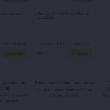
Насадка Панченкова медная, 100 см
Насадка СПН 3,5*3,5 мм (0,25 мм) нерж 500 г
690 ₽
и доставка по
Бонусная система лояльности
Г
оссии
Кэшбек на карту Колба до 10% на
Мы
нах Колба или мы
следующий заказ.
воз
й, курьером.